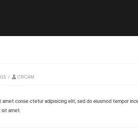
015
CRCAM
 amet conse ctetur adipisicing elit, sed do eiusmod tempor incid
 sit amet.