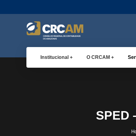
Institucional
O CRCAM
Ser
SPED –
H