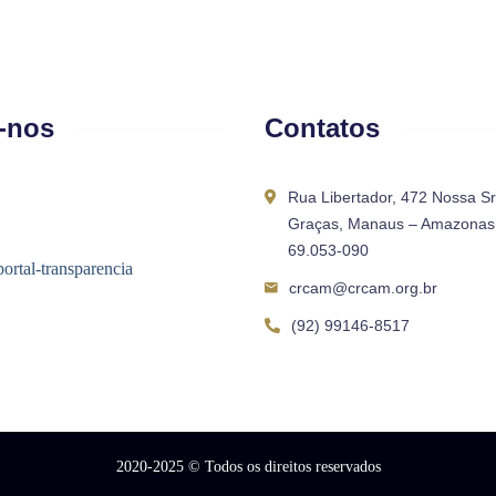
-nos
Contatos
Rua Libertador, 472 Nossa S
Graças, Manaus – Amazonas 
69.053-090
crcam@crcam.org.br
(92) 99146-8517
2020-2025
© Todos os direitos reservados