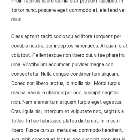
Proin facilisis libero lacinia erat pretium faucibus. In
tortor nunc, posuere eget commodo et, eleifend vel
risus.
Class aptent taciti sociosqu ad litora torquent per
conubia nostra, per inceptos himenaeos. Aliquam erat
volutpat. Pellentesque non libero dui, vitae pharetra
urna. Vestibulum accumsan pulvinar magna sed
consectetur. Nulla congue condimentum aliquam.
Donec non libero lectus, id mollis nisi. Morbi turpis
magna, varius in ullamcorper nec, suscipit sagittis
nibh. Nam elementum aliquam turpis eget egestas.
Cras ligula nisi, interdum et vulputate nec, sagittis a
tellus. In hac habitasse platea dictumst. In in sem
libero. Fusce cursus, metus eu commodo hendrerit,
arcu nibh consequat lectus, nec suscipit eros urna in