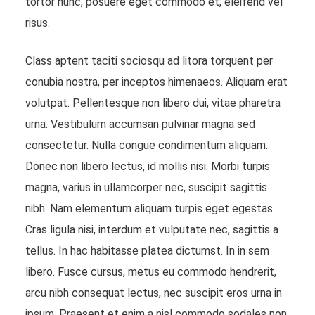
tortor nunc, posuere eget commodo et, eleifend vel
risus.
Class aptent taciti sociosqu ad litora torquent per
conubia nostra, per inceptos himenaeos. Aliquam erat
volutpat. Pellentesque non libero dui, vitae pharetra
urna. Vestibulum accumsan pulvinar magna sed
consectetur. Nulla congue condimentum aliquam.
Donec non libero lectus, id mollis nisi. Morbi turpis
magna, varius in ullamcorper nec, suscipit sagittis
nibh. Nam elementum aliquam turpis eget egestas.
Cras ligula nisi, interdum et vulputate nec, sagittis a
tellus. In hac habitasse platea dictumst. In in sem
libero. Fusce cursus, metus eu commodo hendrerit,
arcu nibh consequat lectus, nec suscipit eros urna in
ipsum. Praesent et enim a nisl commodo sodales non