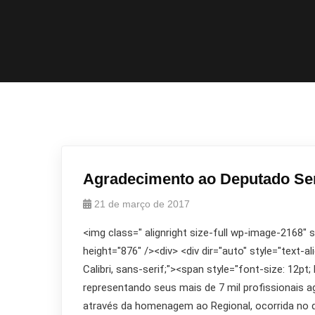
Agradecimento ao Deputado Se
21 de março de 2017
<img class=" alignright size-full wp-image-2168"
height="876" /><div> <div dir="auto" style="text-a
Calibri, sans-serif;"><span style="font-size: 12p
representando seus mais de 7 mil profissionais a
através da homenagem ao Regional, ocorrida no di