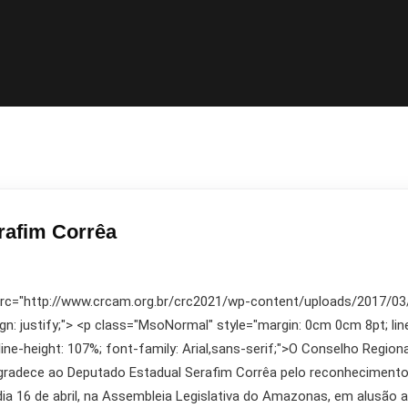
rafim Corrêa
 src="http://www.crcam.org.br/crc2021/wp-content/uploads/2017/03/10
lign: justify;"> <p class="MsoNormal" style="margin: 0cm 0cm 8pt; lin
t; line-height: 107%; font-family: Arial,sans-serif;">O Conselho Re
gradece ao Deputado Estadual Serafim Corrêa pelo reconhecimento d
a 16 de abril, na Assembleia Legislativa do Amazonas, em alusão a