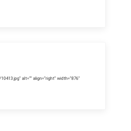
413.jpg" alt="" align="right" width="876"