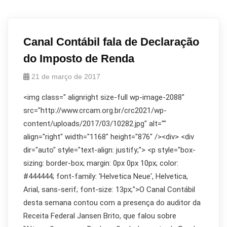
Canal Contábil fala de Declaração
do Imposto de Renda
21 de março de 2017
<img class=" alignright size-full wp-image-2088"
src="http://www.crcam.org.br/crc2021/wp-
content/uploads/2017/03/10282.jpg" alt=""
align="right" width="1168" height="876" /><div> <div
dir="auto" style="text-align: justify;"> <p style="box-
sizing: border-box; margin: 0px 0px 10px; color:
#444444; font-family: 'Helvetica Neue', Helvetica,
Arial, sans-serif; font-size: 13px;">O Canal Contábil
desta semana contou com a presença do auditor da
Receita Federal Jansen Brito, que falou sobre