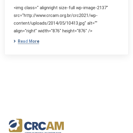
<img class=" alignright size-full wp-image-2137"
src="http://www.crcam.org.br/crc2021/wp-
content/uploads/2014/05/10413.jpg" alt=""
align="right" width="876" height="876" />
Read More