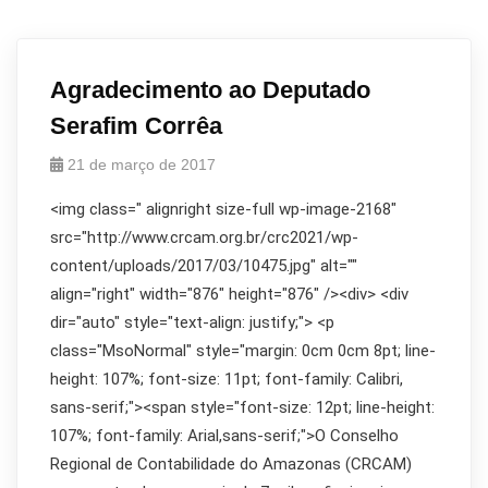
Agradecimento ao Deputado
Serafim Corrêa
21 de março de 2017
<img class=" alignright size-full wp-image-2168"
src="http://www.crcam.org.br/crc2021/wp-
content/uploads/2017/03/10475.jpg" alt=""
align="right" width="876" height="876" /><div> <div
dir="auto" style="text-align: justify;"> <p
class="MsoNormal" style="margin: 0cm 0cm 8pt; line-
height: 107%; font-size: 11pt; font-family: Calibri,
sans-serif;"><span style="font-size: 12pt; line-height:
107%; font-family: Arial,sans-serif;">O Conselho
Regional de Contabilidade do Amazonas (CRCAM)