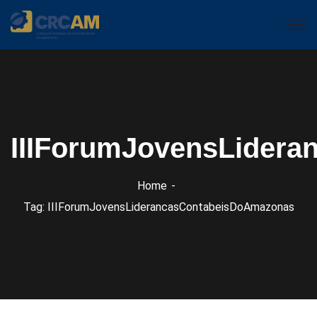
IIIForumJovensLider
Home
Tag: IIIForumJovensLiderancasContabeisDoAmazonas