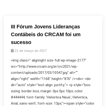
III Fórum Jovens Lideranças
Contábeis do CRCAM foi um
sucesso
21 de março de 2017
<img class=" alignright size-full wp-image-2177"
src="http://www.crcam.org.br/crc2021/wp-
content/uploads/2017/03/10547.jpg" alt=""
align="right" width="1168" height="876" /><div> <div
dir="auto" style="text-align: justify;"> <p style="box-
sizing: border-box; margin: 0px 0px 10px; color:
#444444; font-family: 'Helvetica Neue', Helvetica,
Arial, sans-serif; font-size: 13px;"><span style="color: