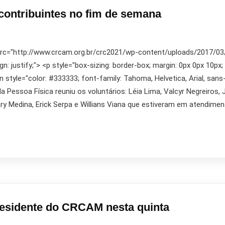
 contribuintes no fim de semana
 src="http://www.crcam.org.br/crc2021/wp-content/uploads/2017/03/10
ign: justify;"> <p style="box-sizing: border-box; margin: 0px 0px 10px;
pan style="color: #333333; font-family: Tahoma, Helvetica, Arial, san
Pessoa Física reuniu os voluntários: Léia Lima, Valcyr Negreiros, 
ry Medina, Erick Serpa e Willians Viana que estiveram em atendime
residente do CRCAM nesta quinta