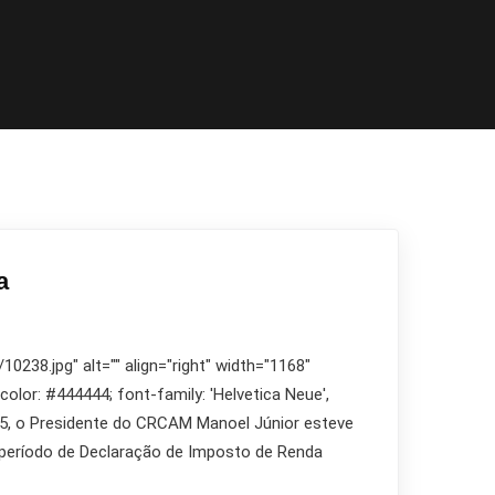
a
238.jpg" alt="" align="right" width="1168"
 color: #444444; font-family: 'Helvetica Neue',
dia 5, o Presidente do CRCAM Manoel Júnior esteve
o período de Declaração de Imposto de Renda