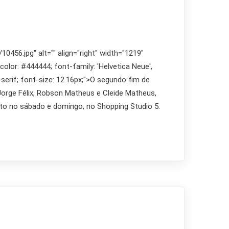
456.jpg" alt="" align="right" width="1219"
 color: #444444; font-family: 'Helvetica Neue',
s-serif; font-size: 12.16px;">O segundo fim de
Jorge Félix, Robson Matheus e Cleide Matheus,
nto no sábado e domingo, no Shopping Studio 5.