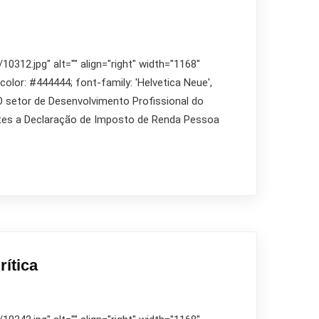
312.jpg" alt="" align="right" width="1168"
 color: #444444; font-family: 'Helvetica Neue',
">O setor de Desenvolvimento Profissional do
entes a Declaração de Imposto de Renda Pessoa
ítica