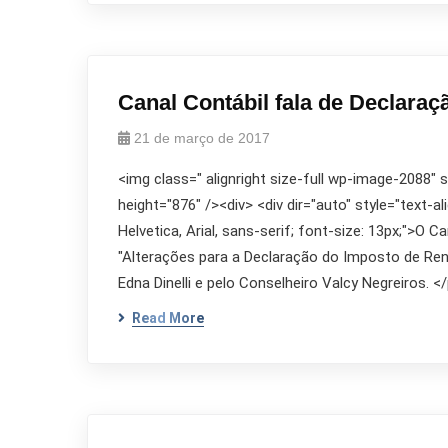
Canal Contábil fala de Declara
21 de março de 2017
<img class=" alignright size-full wp-image-2088"
height="876" /><div> <div dir="auto" style="text-al
Helvetica, Arial, sans-serif; font-size: 13px;">O
"Alterações para a Declaração do Imposto de Ren
Edna Dinelli e pelo Conselheiro Valcy Negreiros. <
Read More