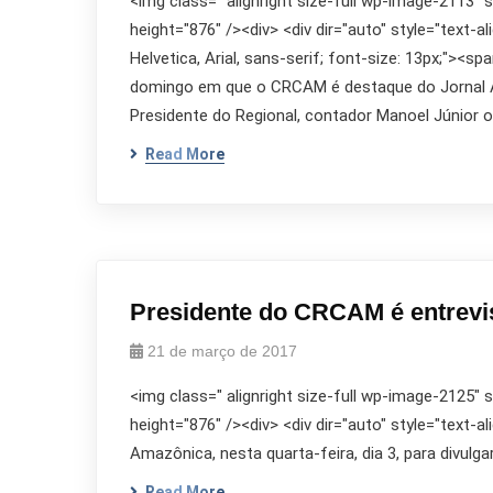
<img class=" alignright size-full wp-image-2113"
height="876" /><div> <div dir="auto" style="text-al
Helvetica, Arial, sans-serif; font-size: 13px;"><s
domingo em que o CRCAM é destaque do Jornal A C
Presidente do Regional, contador Manoel Júnior 
Read More
Presidente do CRCAM é entrev
21 de março de 2017
<img class=" alignright size-full wp-image-2125"
height="876" /><div> <div dir="auto" style="text
Amazônica, nesta quarta-feira, dia 3, para divul
Read More