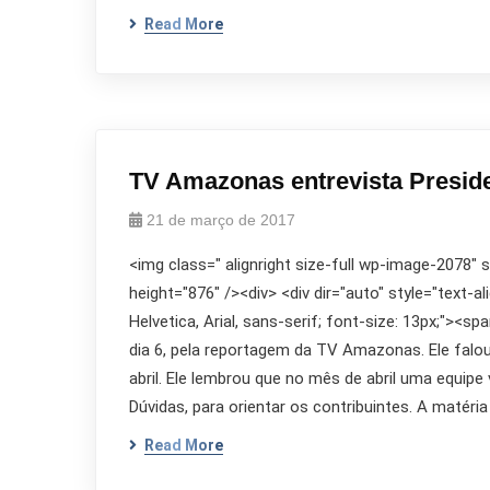
Read More
TV Amazonas entrevista Presi
21 de março de 2017
<img class=" alignright size-full wp-image-2078"
height="876" /><div> <div dir="auto" style="text-al
Helvetica, Arial, sans-serif; font-size: 13px;"><
dia 6, pela reportagem da TV Amazonas. Ele falou
abril. Ele lembrou que no mês de abril uma equip
Dúvidas, para orientar os contribuintes. A matér
Read More