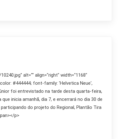
240.jpg" alt="" align="right" width="1168"
 color: #444444; font-family: 'Helvetica Neue',
nior foi entrevistado na tarde desta quarta-feira,
ue inicia amanhã, dia 7, e encerrará no dia 30 de
participando do projeto do Regional, Plantão Tira
/span></p>