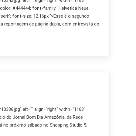
342.jpg" alt="" align="right" width="1168"
 color: #444444; font-family: 'Helvetica Neue',
s-serif; font-size: 12.16px;">Esse é o segundo
ma reportagem de página dupla, com entrevista do
386.jpg" alt="" align="right" width="1168"
túdio do Jornal Bom Dia Amazônia, da Rede
ará no próximo sábado no Shopping Studio 5.