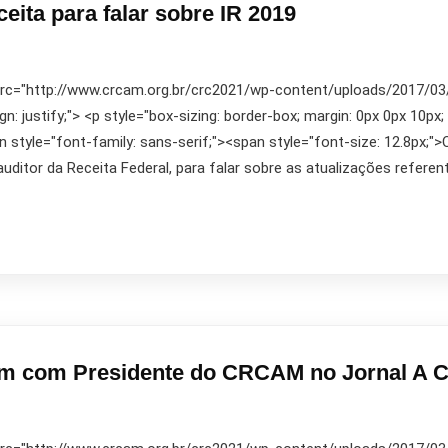
eita para falar sobre IR 2019
 src="http://www.crcam.org.br/crc2021/wp-content/uploads/2017/03/10
ign: justify;"> <p style="box-sizing: border-box; margin: 0px 0px 10px;
pan style="font-family: sans-serif;"><span style="font-size: 12.8px;
uditor da Receita Federal, para falar sobre as atualizações refer
m com Presidente do CRCAM no Jornal A Cr