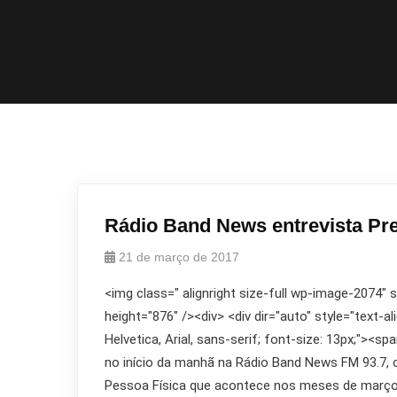
Rádio Band News entrevista P
21 de março de 2017
<img class=" alignright size-full wp-image-2074"
height="876" /><div> <div dir="auto" style="text-al
Helvetica, Arial, sans-serif; font-size: 13px;"><
no início da manhã na Rádio Band News FM 93.7, 
Pessoa Física que acontece nos meses de março 