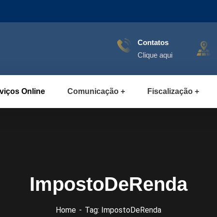
Contatos
Clique aqui
viços Online
Comunicação
Fiscalização
ImpostoDeRenda
Home
Tag: ImpostoDeRenda