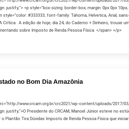
 src="http://www.crcam.org.br/crc2021/wp-content/uploads/2017/03/10
ign: justify;"> <p style="box-sizing: border-box; margin: 0px 0px 10px;
pan style="color: #333333; font-family: Tahoma, Helvetica, Arial, san
rítica. A edição de hoje, dia 24, do Caderno + Dinheiro, trouxe u
orientando sobre Imposto de Renda Pessoa Física. </span> </p>
istado no Bom Dia Amazônia
 src="http://www.crcam.org.br/crc2021/wp-content/uploads/2017/03/10
-align: justify;">O Presidente do CRCAM, Manoel Júnior esteve no es
gar o Plantão Tira Dúvidas Imposto de Renda Pessoa Física que inici