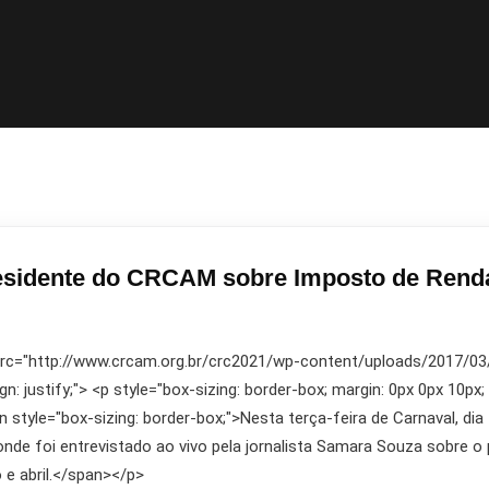
residente do CRCAM sobre Imposto de Rend
 src="http://www.crcam.org.br/crc2021/wp-content/uploads/2017/03/10
ign: justify;"> <p style="box-sizing: border-box; margin: 0px 0px 10px;
span style="box-sizing: border-box;">Nesta terça-feira de Carnaval, 
onde foi entrevistado ao vivo pela jornalista Samara Souza sobre 
e abril.</span></p>