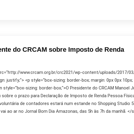
dente do CRCAM sobre Imposto de Renda
 src="http://www.crcam.org.br/crc2021/wp-content/uploads/2017/03/10
ign: justify;"> <p style="box-sizing: border-box; margin: 0px 0px 10px;
span style="box-sizing: border-box;">O Presidente do CRCAM Manoel Jú
 sobre o prazo para Declaração de Imposto de Renda Pessoa Física q
e voluntária de contadores estará num estande no Shopping Studio 5 
ia vai ao ar no Jornal Bom Dia Amazonas, das 5h às 7h da manhã. <