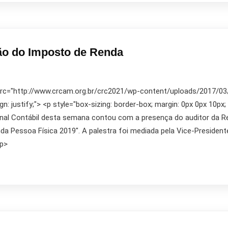
ção do Imposto de Renda
 src="http://www.crcam.org.br/crc2021/wp-content/uploads/2017/03/10
ign: justify;"> <p style="box-sizing: border-box; margin: 0px 0px 10px;
 Canal Contábil desta semana contou com a presença do auditor da R
da Pessoa Física 2019". A palestra foi mediada pela Vice-Preside
/p>