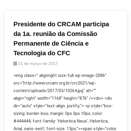
Presidente do CRCAM participa
da 1a. reunião da Comissão
Permanente de Ciência e
Tecnologia do CFC
21 de março de 2017
<img class=" alignright size-full wp-image-2086"
src="http://www.crcam.org.br/crc2021/wp-
content/uploads/2017/03/10264.jpg" alt=""
align="right" width="1168" height="876" /><div> <div
dir="auto" style="text-align: justify;"> <p style="box-
sizing: border-box; margin: 0px 0px 10px; color:
#444444; font-family: 'Helvetica Neue', Helvetica,
Arial, sans-serif; font-size: 13px;"><span style="color: