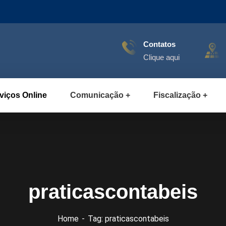
Contatos
Clique aqui
viços Online
Comunicação
Fiscalização
praticascontabeis
Home
Tag: praticascontabeis