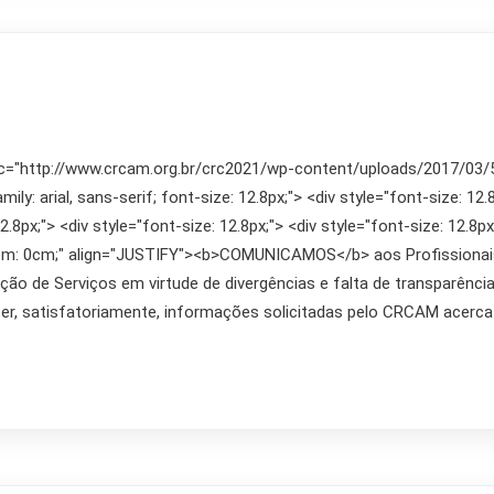
rc="http://www.crcam.org.br/crc2021/wp-content/uploads/2017/03/555
ly: arial, sans-serif; font-size: 12.8px;"> <div style="font-size: 12.8
2.8px;"> <div style="font-size: 12.8px;"> <div style="font-size: 12.8px
ottom: 0cm;" align="JUSTIFY"><b>COMUNICAMOS</b> aos Profissiona
ão de Serviços em virtude de divergências e falta de transparência
cer, satisfatoriamente, informações solicitadas pelo CRCAM acerc