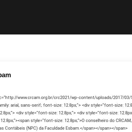
sbam
rc="http://www.crcam.org.br/crc2021/wp-content/uploads/2017/03/553
ly: arial, sans-serif; font-size: 12.8px;"> <div style="font-size: 12.8
12.8px;"> <div style="font-size: 12.8px;"> <div style="font-size: 12.8p
: 12.8px;"><span style="font-size: 12.8px;">O conselheiro do CRCAM,
ticas Contábeis (NPC) da Faculdade Esbam.</span></span></span>