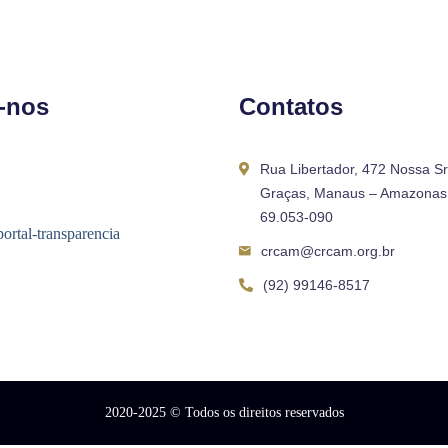
-nos
Contatos
Rua Libertador, 472 Nossa S
Graças, Manaus – Amazonas 
69.053-090
crcam@crcam.org.br
(92) 99146-8517
2020-2025
© Todos os direitos reservados