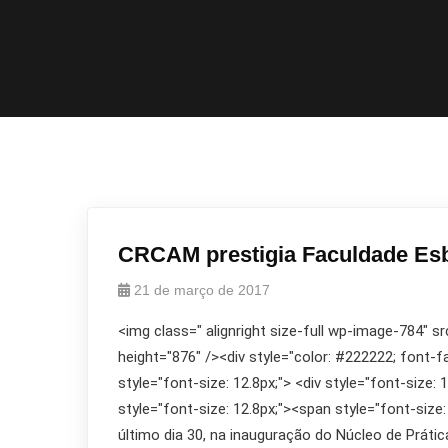
CRCAM prestigia Faculdade E
21 de março de 2017
<img class=" alignright size-full wp-image-784" s
height="876" /><div style="color: #222222; font-fami
style="font-size: 12.8px;"> <div style="font-size: 
style="font-size: 12.8px;"><span style="font-size
último dia 30, na inauguração do Núcleo de Prá