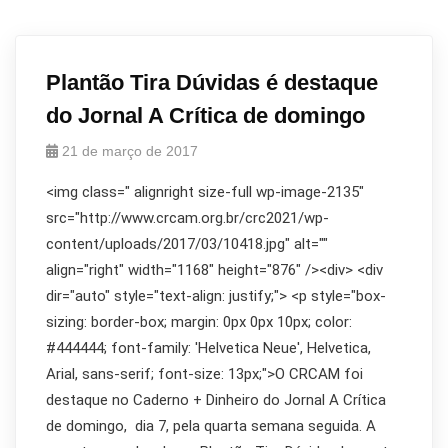
Plantão Tira Dúvidas é destaque
do Jornal A Crítica de domingo
21 de março de 2017
<img class=" alignright size-full wp-image-2135"
src="http://www.crcam.org.br/crc2021/wp-
content/uploads/2017/03/10418.jpg" alt=""
align="right" width="1168" height="876" /><div> <div
dir="auto" style="text-align: justify;"> <p style="box-
sizing: border-box; margin: 0px 0px 10px; color:
#444444; font-family: 'Helvetica Neue', Helvetica,
Arial, sans-serif; font-size: 13px;">O CRCAM foi
destaque no Caderno + Dinheiro do Jornal A Crítica
de domingo, dia 7, pela quarta semana seguida. A