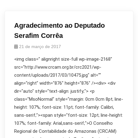
Agradecimento ao Deputado
Serafim Corrêa
21 de março de 2017
<img class=" alignright size-full wp-image-2168"
src="http://www.crcam.org.br/crc2021/wp-
content/uploads/2017/03/10475.jpg" alt=""
align="right" width="876" height="876" /><div> <div
dir="auto" style="text-align: justify;"> <p
class="MsoNormal" style="margin: 0cm 0cm 8pt; line-
height: 107%; font-size: 11pt; font-family: Calibri,
sans-serif;"><span style="font-size: 12pt; line-height:
107%; font-family: Arial,sans-serif;">O Conselho
Regional de Contabilidade do Amazonas (CRCAM)