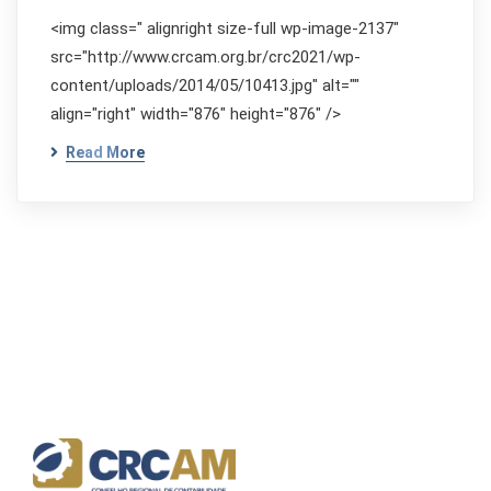
<img class=" alignright size-full wp-image-2137"
src="http://www.crcam.org.br/crc2021/wp-
content/uploads/2014/05/10413.jpg" alt=""
align="right" width="876" height="876" />
Read More