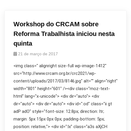
Workshop do CRCAM sobre
Reforma Trabalhista iniciou nesta
quinta
21 de março de 2017
<img class=" alignright size-full wp-image-1412"
src="http://www.crcam.org.br/crc2021/wp-
content/uploads/2017/03/8146.jpg" alt="" align="right"
width="801" height="601" /><div class="moz-text-
html" lang="x-unicode"> <div dir="auto"> <div
dir="auto"> <div dir="auto"> <div id=":od" class="ii gt
adP adO" style="font-size: 12.8px; direction: ltr;
margin: 5px 15px 0px 0px; padding-bottom: 5px;
position: relative;"> <div id=":lx" class="a3s aXjCH