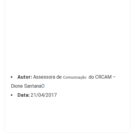
final,
ele
esteve
com
o
jornalista
Eduardo
Monteiro
de
Paula.
Autor:
Assessora de
do CRCAM –
Comunicação
Dione Santana
O
Data:
21/04/2017