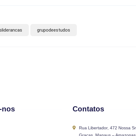
liderancas
grupodeestudos
-nos
Contatos
Rua Libertador, 472 Nossa S
Graças, Manaus – Amazonas 