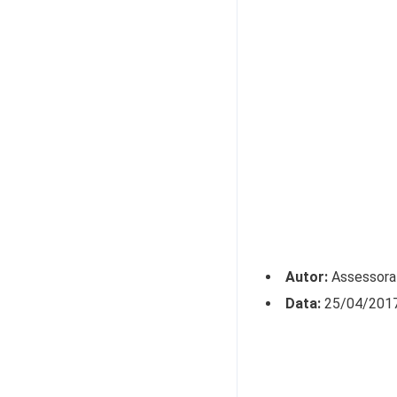
A
matéria
será
exibida
na
mesma
data,
às18h,
no
Jornal
Repórter
Amazonas.
Autor:
Assessora
Data:
25/04/201