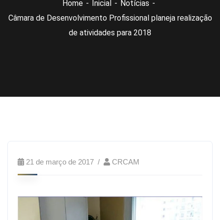
Home
Inicial
Notícias
Câmara de Desenvolvimento Profissional planeja realização
de atividades para 2018
21 de março de 2017
CRCAM
A