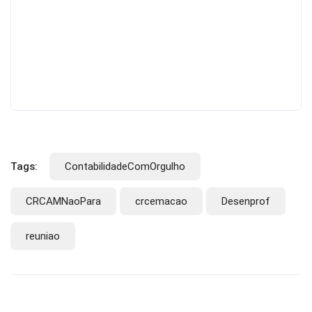
Dione
Santana
Data:
29/01/2018
Tags:
ContabilidadeComOrgulho
CRCAMNaoPara
crcemacao
Desenprof
reuniao