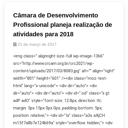
Câmara de Desenvolvimento
Profissional planeja realização de
atividades para 2018
21 de março de 2017
<img class=" alignright size-full wp-image-1366"
src="http://www.crcam.org.br/crc2021/wp-
content/uploads/2017/03/8083.jpg" alt="" align="right"
width="801" height="601" /><div class="moz-text-
html" lang="x-unicode"> <div dir="auto"> <div
dir="auto"> <div dir="auto"> <div id=":od" class="ii gt
adP adO" style="font-size: 12.8px; direction: ltr;
margin: 5px 15px 0px 0px; padding-bottom: 5px;
position: relative;"> <div id=":lx" class="a3s aXjCH
m15f7a8b7e124669a" style="overflow: hidden;"> <div