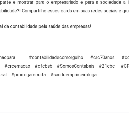
arte e mostrar para o empresariado e para a sociedade a i
tabilidade?! Compartilhe esses cards em suas redes sociais e g
al da contabilidade pela saúde das empresas!
naopara
#contabilidadecomorgulho
#crc70anos
#co
o
#crcemacao
#cfcbsb
#SomosContabeis
#21cbc
#C
eral
#prorrogareceita
#saudeemprimeirolugar