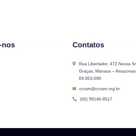
-nos
Contatos
Rua Libertador, 472 Nossa S
Graças, Manaus – Amazonas 
69.053-090
crcam@crcam.org.br
(92) 99146-8517