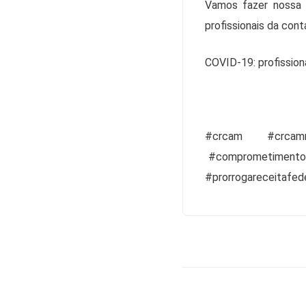
Vamos fazer nossa p
profissionais da con
COVID-19: profission
#crcam
#crcam
#comprometiment
#prorrogareceitafed