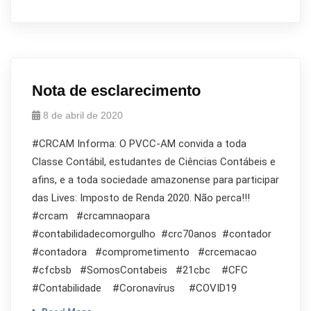
Nota de esclarecimento
8 de abril de 2020
#CRCAM Informa: O PVCC-AM convida a toda
Classe Contábil, estudantes de Ciências Contábeis e
afins, e a toda sociedade amazonense para participar
das Lives: Imposto de Renda 2020. Não perca!!!
#crcam #crcamnaopara
#contabilidadecomorgulho #crc70anos #contador
#contadora #comprometimento #crcemacao
#cfcbsb #SomosContabeis #21cbc #CFC
#Contabilidade #Coronavírus #COVID19