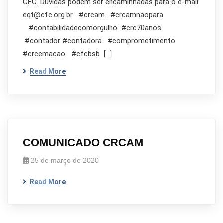
CFC. Dúvidas podem ser encaminhadas para o e-mail:
eqt@cfc.org.br #crcam #crcamnaopara
#contabilidadecomorgulho #crc70anos
#contador #contadora #comprometimento
#crcemacao #cfcbsb […]
Read More
COMUNICADO CRCAM
25 de março de 2020
Read More