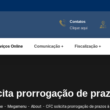
Contatos
Clique aqui
viços Online
Comunicação
Fiscalização
cita prorrogação de pra
me
Megamenu
About
CFC solicita prorrogação de prazos 