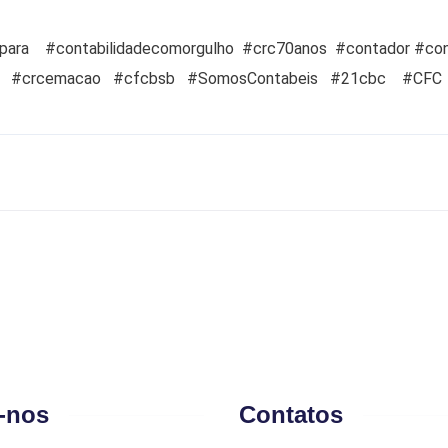
ara #contabilidadecomorgulho #crc70anos #contador #co
 #crcemacao #cfcbsb #SomosContabeis #21cbc #CFC 
-nos
Contatos