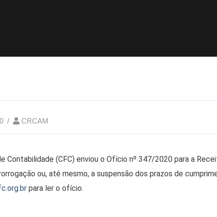
0
CRCAM
e Contabilidade (CFC) enviou o Ofício nº 347/2020 para a Receit
 prorrogação ou, até mesmo, a suspensão dos prazos de cumprim
fc.org.br
para ler o ofício.