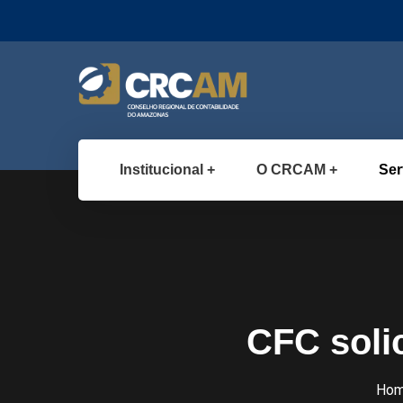
Institucional
O CRCAM
Ser
CFC soli
Ho