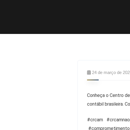
24 de março de 202
Conheça o Centro de 
contábil brasileira. C
#crcam #crcamnaop
#comprometimento