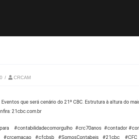
0
CRCAM
Eventos que será cenário do 21º CBC. Estrutura à altura do mai
onfira: 21cbc.com.br
ara #contabilidadecomorgulho #crc70anos #contador #co
 #crcemacao #cfcbsb #SomosContabeis #21cbc #CFC 