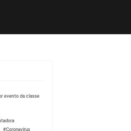
or evento da classe
ntadora
#Coronavírus