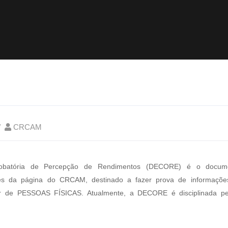
CRCAM
obatória de Percepção de Rendimentos (DECORE) é o document
vés da página do CRCAM, destinado a fazer prova de informaçõ
or de PESSOAS FÍSICAS. Atualmente, a DECORE é disciplinada p