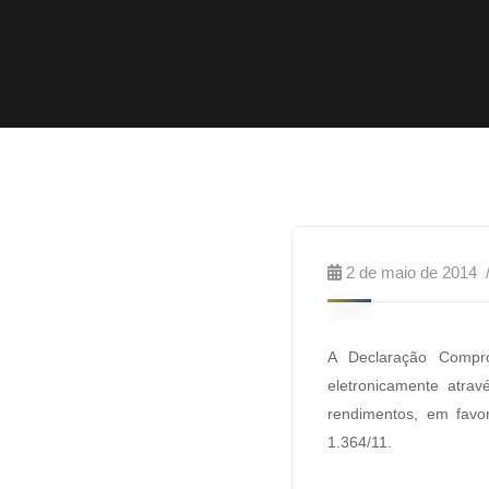
2 de maio de 2014
A Declaração Compr
eletronicamente atra
rendimentos, em fav
1.364/11.