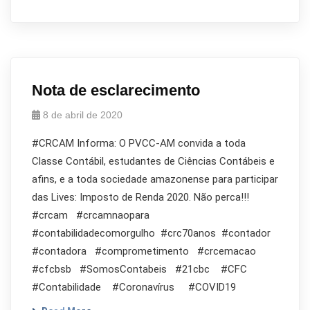
Nota de esclarecimento
8 de abril de 2020
#CRCAM Informa: O PVCC-AM convida a toda
Classe Contábil, estudantes de Ciências Contábeis e
afins, e a toda sociedade amazonense para participar
das Lives: Imposto de Renda 2020. Não perca!!!
#crcam #crcamnaopara
#contabilidadecomorgulho #crc70anos #contador
#contadora #comprometimento #crcemacao
#cfcbsb #SomosContabeis #21cbc #CFC
#Contabilidade #Coronavírus #COVID19