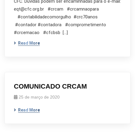
CFC. Dúvidas podem ser encaminhadas para o e-mail:
eqt@cfc.org.br #crcam #crcamnaopara
#contabilidadecomorgulho #crc70anos
#contador #contadora #comprometimento
#crcemacao #cfcbsb […]
Read More
COMUNICADO CRCAM
25 de março de 2020
Read More