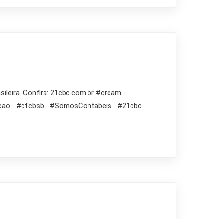
sileira. Confira: 21cbc.com.br #crcam
emacao #cfcbsb #SomosContabeis #21cbc