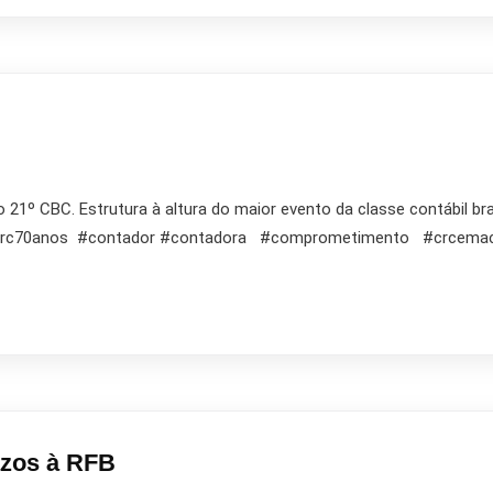
21º CBC. Estrutura à altura do maior evento da classe contábil bra
#crc70anos #contador #contadora #comprometimento #crc
azos à RFB