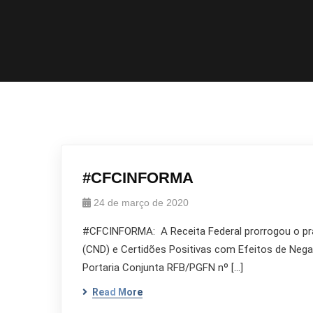
#CFCINFORMA
24 de março de 2020
#CFCINFORMA: A Receita Federal prorrogou o prazo
(CND) e Certidões Positivas com Efeitos de Negati
Portaria Conjunta RFB/PGFN nº […]
Read More