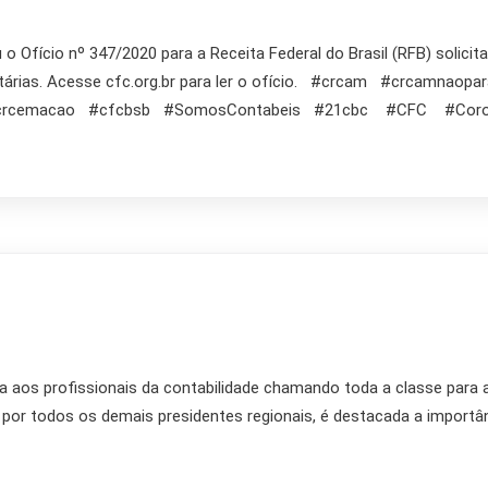
 o Ofício nº 347/2020 para a Receita Federal do Brasil (RFB) solic
utárias. Acesse cfc.org.br para ler o ofício. #crcam #crcamna
#crcemacao #cfcbsb #SomosContabeis #21cbc #CFC #Coron
 aos profissionais da contabilidade chamando toda a classe para a
 por todos os demais presidentes regionais, é destacada a importânc