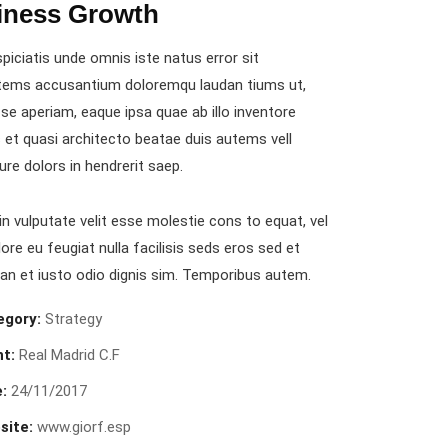
iness Growth
piciatis unde omnis iste natus error sit
tems accusantium doloremqu laudan tiums ut,
se aperiam, eaque ipsa quae ab illo inventore
s et quasi architecto beatae duis autems vell
ure dolors in hendrerit saep.
in vulputate velit esse molestie cons to equat, vel
lore eu feugiat nulla facilisis seds eros sed et
n et iusto odio dignis sim. Temporibus autem.
egory:
Strategy
nt:
Real Madrid C.F
:
24/11/2017
site:
www.giorf.esp