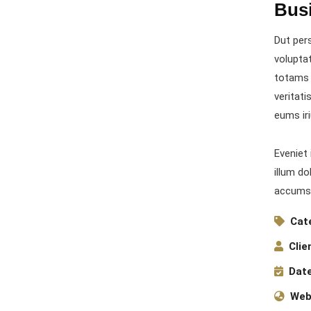
Bus
Dut pers
volupta
totams 
veritati
eums iri
Eveniet 
illum do
accumsa
Cat
Clie
Date
Web