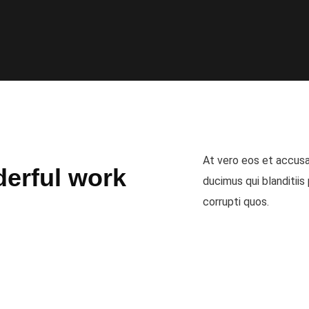
At vero eos et accusa
erful work
ducimus qui blanditiis
corrupti quos.