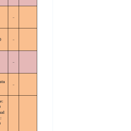
–
0
–
–
ata
–
e
e:
0
nal
:
0