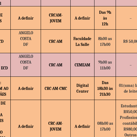
l
Das 9h
DE
CRCAM-
A definir
A definir
às
–
S
JOVEM
12h
ANGELO
COSTA
Faculdade
8h00 as
CD
CRC-AM
R$ 50,0
DF
La Salle
17h00
ANGELO
COSTA
9h00 as
CRC-AM
CEMEAM
–
 ECD
DF
11h00
:
Das
Digital
01(uma) l
M AO
A definir
CRC-AM-CMC
18h30 às
Center
de leit
ÃES
21h30
 DE
Estudant
R$50,0
ÇA
Profissio
IS
CRC-AM-
08h00 as
contábil
A definir
A definir
JOVEM
17h00
R$80,0
ÃO
Outros