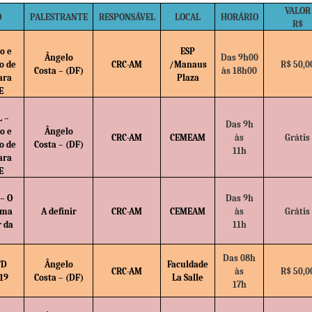
VALOR
O
PALESTRANTE
RESPONSÁVEL
LOCAL
HORÁRIO
R$
o e
ESP
Ângelo
Das 9h00
o de
CRC-AM
/Manaus
R$ 50,0
Costa – (DF)
às 18h00
ara
Plaza
E
 –
Das 9h
o e
Ângelo
CRC-AM
CEMEAM
às
Grátis
o de
Costa – (DF)
11h
ara
E
– O
Das 9h
ema
A definir
CRC-AM
CEMEAM
às
Grátis
r da
11h
Das 08h
FD
Ângelo
Faculdade
CRC-AM
às
R$ 50,0
19
Costa – (DF)
La Salle
17h