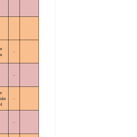
ão
–
ia
–
de
não
–
el
–