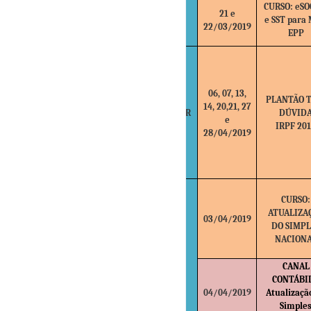
CURSO: eSO
21 e
e SST para 
22/03/2019
EPP
06, 07, 13,
PLANTÃO T
14, 20,21, 27
ABR
DÚVID
e
IRPF 20
28/04/2019
CURSO:
ATUALIZA
03/04/2019
DO SIMPL
NACION
CANAL
CONTÁBIL
04/04/2019
Atualizaçã
Simple