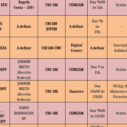
Ângelo
Das 9h00
 EFD
CRC-AM
CEMEAM
Grátis
Costa – (DF)
às 11h
Das 9h
DE
CRCAM-
A definir
A definir
às
–
S
JOVEM
12h
Digital
Inscriç
LEZA
A definir
CRCAM-CMC
A definir
Center
Solidar
JANSEM
BRITO
Das 9 às
IRPF
CRC-AM
CEMEAM
Grátis
(Receita
11h
Federal)
JANSEM
Das
02(kg) 
IRFF
BRITO
CRC-AM
Fametro
14h00 às
Alimento 
(Receita
17h30
Perecív
Federal)
FABIO
 –
Das 9h00
RODRIGUES
CRC-AM
CEMEAM
Grátis
SST
às 11h30
SP
 EPP