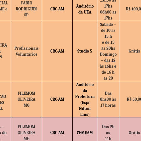
13h30 às
CIAL
FABIO
Auditório
17hs
ME e
RODRIGUES
CRC-AM
R$ 100,
da UEA
08h00 às
SP
17hs
Sábado –
de 10 as
15 h
e de 15
IRA
Profissionais
às 20hs
A
CRC-AM
Studio 5
Grátis
Voluntários
Domingo
19
– das 12
às 16hs e
de 16 h
as 20
Auditório
da
FILEMOM
Das
ÇÃO
Prefeitura
OLIVEIRA
CRC-AM
8hs30 às
R$ 50,0
ES
(Espi
MG
17 horas
AL
Nilton
Lins)
 –
FILEMOM
Das 9h
o do
OLIVEIRA
CRC-AM
CEMEAM
às
Grátis
s
MG
11h