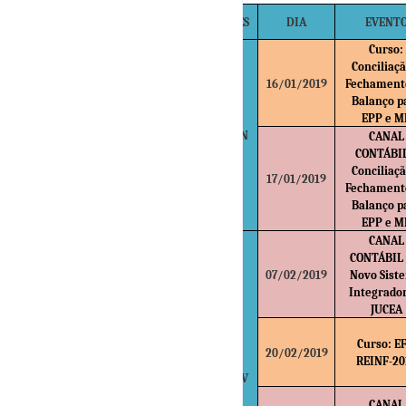
MÊS
DIA
EVENT
Curso:
Conciliaçã
16/01/2019
Fechament
Balanço p
EPP e M
JAN
CANAL
CONTÁBIL
Conciliaçã
17/01/2019
Fechament
Balanço p
EPP e M
CANAL
CONTÁBIL 
07/02/2019
Novo Sist
Integrado
JUCEA
Curso: E
20/02/2019
REINF-20
FEV
CANAL