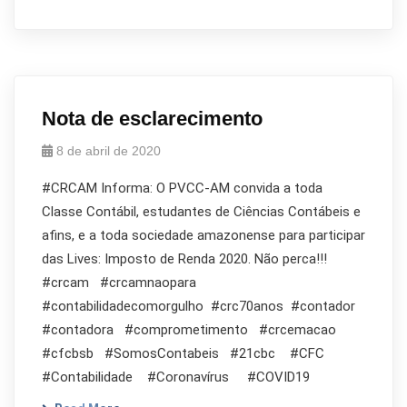
Nota de esclarecimento
8 de abril de 2020
#CRCAM Informa: O PVCC-AM convida a toda
Classe Contábil, estudantes de Ciências Contábeis e
afins, e a toda sociedade amazonense para participar
das Lives: Imposto de Renda 2020. Não perca!!!
#crcam #crcamnaopara
#contabilidadecomorgulho #crc70anos #contador
#contadora #comprometimento #crcemacao
#cfcbsb #SomosContabeis #21cbc #CFC
#Contabilidade #Coronavírus #COVID19