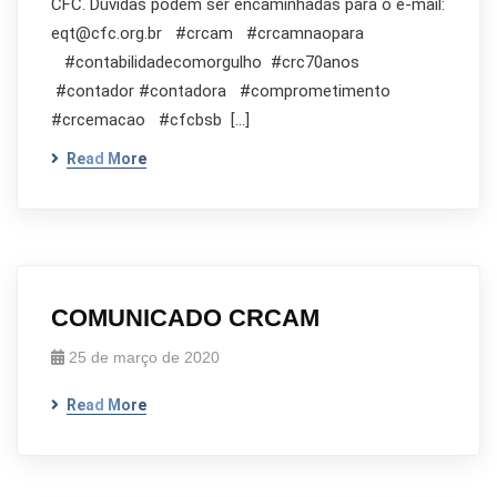
CFC. Dúvidas podem ser encaminhadas para o e-mail:
eqt@cfc.org.br #crcam #crcamnaopara
#contabilidadecomorgulho #crc70anos
#contador #contadora #comprometimento
#crcemacao #cfcbsb […]
Read More
COMUNICADO CRCAM
25 de março de 2020
Read More