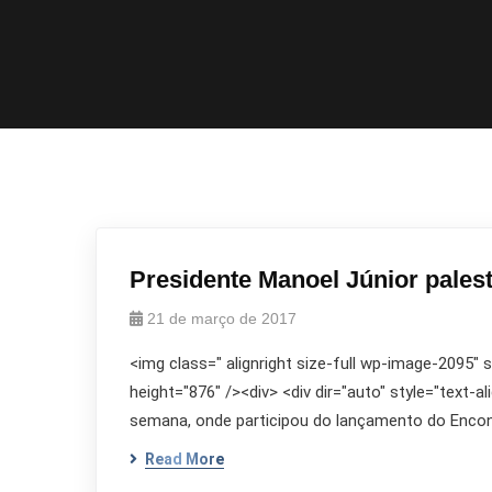
Presidente Manoel Júnior pales
21 de março de 2017
<img class=" alignright size-full wp-image-2095"
height="876" /><div> <div dir="auto" style="text-
semana, onde participou do lançamento do Encont
Read More