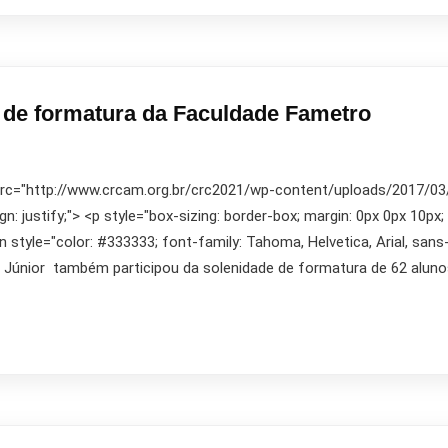
 de formatura da Faculdade Fametro
 src="http://www.crcam.org.br/crc2021/wp-content/uploads/2017/03/10
ign: justify;"> <p style="box-sizing: border-box; margin: 0px 0px 10px;
an style="color: #333333; font-family: Tahoma, Helvetica, Arial, sans-
 Júnior também participou da solenidade de formatura de 62 aluno