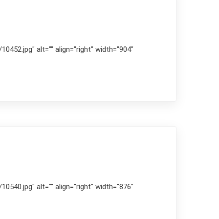
452.jpg" alt="" align="right" width="904"
540.jpg" alt="" align="right" width="876"