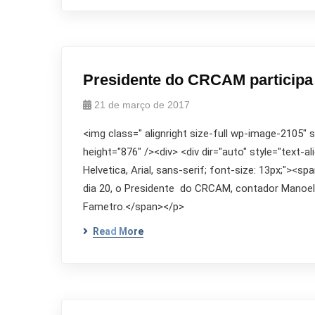
Presidente do CRCAM participa
21 de março de 2017
<img class=" alignright size-full wp-image-2105"
height="876" /><div> <div dir="auto" style="text-al
Helvetica, Arial, sans-serif; font-size: 13px;"><sp
dia 20, o Presidente do CRCAM, contador Manoel
Fametro.</span></p>
Read More