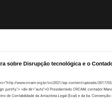
tra sobre Disrupção tecnológica e o Conta
 src="http://www.crcam.org.br/crc2021/wp-content/uploads/2017/03/10
align: justify;"> <div dir="auto">O Presidentedo CRCAM, contador Ma
ro de Contabilidade da Amazônia Legal (Ecal) e da 6a. Convenção 