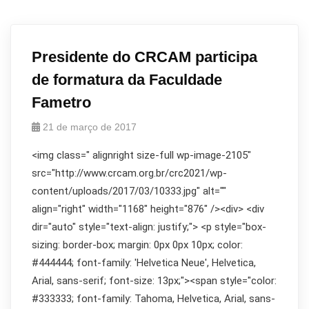
Presidente do CRCAM participa
de formatura da Faculdade
Fametro
21 de março de 2017
<img class=" alignright size-full wp-image-2105"
src="http://www.crcam.org.br/crc2021/wp-
content/uploads/2017/03/10333.jpg" alt=""
align="right" width="1168" height="876" /><div> <div
dir="auto" style="text-align: justify;"> <p style="box-
sizing: border-box; margin: 0px 0px 10px; color:
#444444; font-family: 'Helvetica Neue', Helvetica,
Arial, sans-serif; font-size: 13px;"><span style="color:
#333333; font-family: Tahoma, Helvetica, Arial, sans-