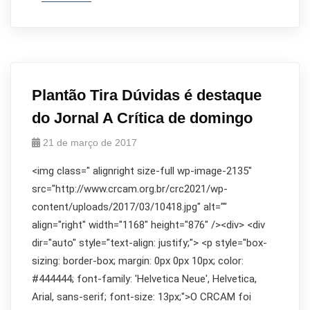
Plantão Tira Dúvidas é destaque
do Jornal A Crítica de domingo
21 de março de 2017
<img class=" alignright size-full wp-image-2135"
src="http://www.crcam.org.br/crc2021/wp-
content/uploads/2017/03/10418.jpg" alt=""
align="right" width="1168" height="876" /><div> <div
dir="auto" style="text-align: justify;"> <p style="box-
sizing: border-box; margin: 0px 0px 10px; color:
#444444; font-family: 'Helvetica Neue', Helvetica,
Arial, sans-serif; font-size: 13px;">O CRCAM foi