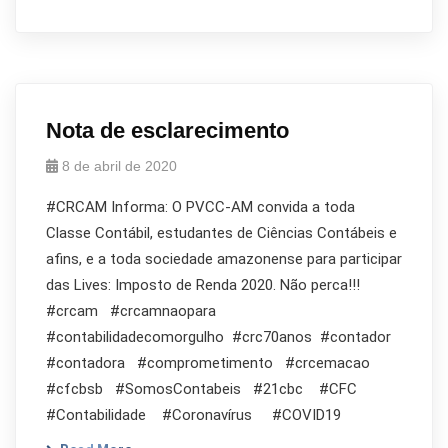
Nota de esclarecimento
8 de abril de 2020
#CRCAM Informa: O PVCC-AM convida a toda
Classe Contábil, estudantes de Ciências Contábeis e
afins, e a toda sociedade amazonense para participar
das Lives: Imposto de Renda 2020. Não perca!!!
#crcam #crcamnaopara
#contabilidadecomorgulho #crc70anos #contador
#contadora #comprometimento #crcemacao
#cfcbsb #SomosContabeis #21cbc #CFC
#Contabilidade #Coronavírus #COVID19