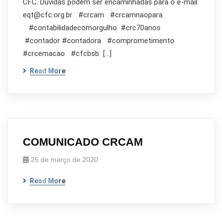
CFC. Dúvidas podem ser encaminhadas para o e-mail:
eqt@cfc.org.br #crcam #crcamnaopara
#contabilidadecomorgulho #crc70anos
#contador #contadora #comprometimento
#crcemacao #cfcbsb […]
Read More
COMUNICADO CRCAM
25 de março de 2020
Read More