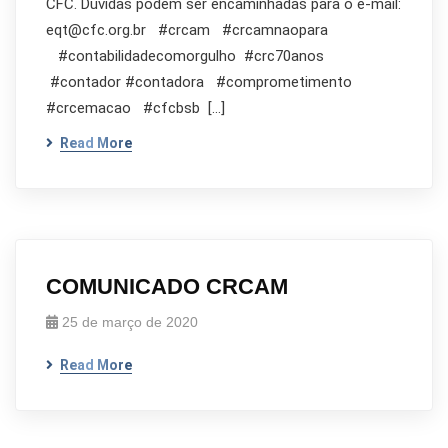
CFC. Dúvidas podem ser encaminhadas para o e-mail:
eqt@cfc.org.br #crcam #crcamnaopara
#contabilidadecomorgulho #crc70anos
#contador #contadora #comprometimento
#crcemacao #cfcbsb […]
Read More
COMUNICADO CRCAM
25 de março de 2020
Read More