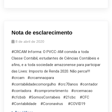
Nota de esclarecimento
8 de abril de 2020
#CRCAM Informa: O PVCC-AM convida a toda
Classe Contábil, estudantes de Ciências Contábeis e
afins, e a toda sociedade amazonense para participar
das Lives: Imposto de Renda 2020. Não perca!!!
#crcam #crcamnaopara
#contabilidadecomorgulho #crc70anos #contador
#contadora #comprometimento #crcemacao
#cfcbsb #SomosContabeis #21cbc #CFC
#Contabilidade #Coronavírus #COVID19