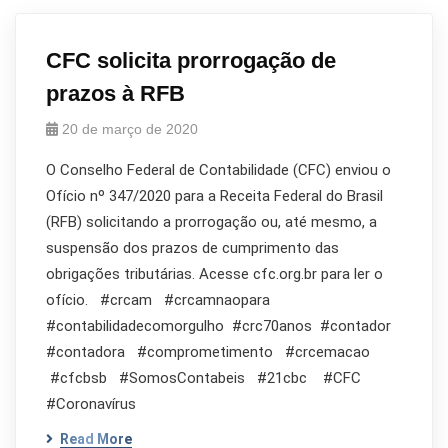
CFC solicita prorrogação de
prazos à RFB
20 de março de 2020
O Conselho Federal de Contabilidade (CFC) enviou o
Ofício nº 347/2020 para a Receita Federal do Brasil
(RFB) solicitando a prorrogação ou, até mesmo, a
suspensão dos prazos de cumprimento das
obrigações tributárias. Acesse cfc.org.br para ler o
ofício. #crcam #crcamnaopara
#contabilidadecomorgulho #crc70anos #contador
#contadora #comprometimento #crcemacao
#cfcbsb #SomosContabeis #21cbc #CFC
#Coronavírus
Read More