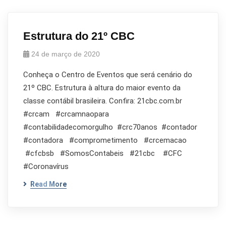
Estrutura do 21º CBC
24 de março de 2020
Conheça o Centro de Eventos que será cenário do
21º CBC. Estrutura à altura do maior evento da
classe contábil brasileira. Confira: 21cbc.com.br
#crcam #crcamnaopara
#contabilidadecomorgulho #crc70anos #contador
#contadora #comprometimento #crcemacao
#cfcbsb #SomosContabeis #21cbc #CFC
#Coronavírus
Read More