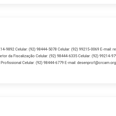
14-9892 Celular: (92) 98444-5078 Celular: (92) 99215-0069 E-mail: r
or da Fiscalização Celular: (92) 98444-6335 Celular: (92) 99214-979
rofissional Celular: (92) 98444-6779 E-mail: desenprof@crcam.org