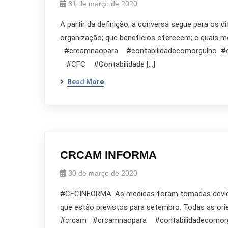
31 de março de 2020
A partir da definição, a conversa segue para os
organização; que benefícios oferecem; e quais 
#crcamnaopara #contabilidadecomorgulho 
#CFC #Contabilidade […]
Read More
CRCAM INFORMA
30 de março de 2020
#CFCINFORMA: As medidas foram tomadas devido à
que estão previstos para setembro. Todas as ori
#crcam #crcamnaopara #contabilidadecomor