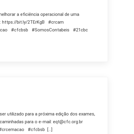
elhorar a eficiência operacional de uma
: https://bit.ly/2TErKgB #crcam
macao #cfcbsb #SomosContabeis #21cbc
r utilizado para a próxima edição dos exames,
ncaminhadas para o e-mail: eqt@cfc.org.br
#crcemacao #cfcbsb […]