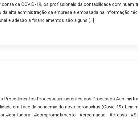
r conta da COVID-19, os profissionais da contabilidade continuam 
ão da alta administração da empresa é embasada na informação técn
nal e adesão a financiamentos são alguns […]
s Procedimentos Processuais inerentes aos Processos Administrati
bilidade em face da pandemia do novo coronavírus (Covid-19). Le
ntador #contadora #comprometimento #crcemacao #cfcbsb