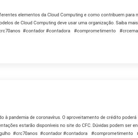
 diferentes elementos da Cloud Computing e como contribuem para m
modelos de Cloud Computing deve usar uma organização. Saiba mais
#crc70anos #contador #contadora #comprometimento #crce
 pandemia de coronavírus. O aproveitamento de crédito poderá se
entações estarão disponíveis no site do CFC. Dúvidas podem ser e
gulho #crc70anos #contador #contadora #comprometimento 