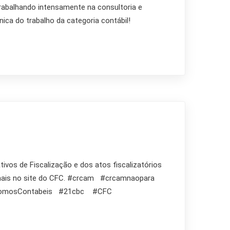
trabalhando intensamente na consultoria e
ica do trabalho da categoria contábil!
vos de Fiscalização e dos atos fiscalizatórios
ia mais no site do CFC. #crcam #crcamnaopara
 #SomosContabeis #21cbc #CFC