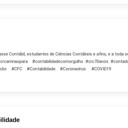
 Contábil, estudantes de Ciências Contábeis e afins, e a toda so
m #crcamnaopara #contabilidadecomorgulho #crc70anos #cont
cbc #CFC #Contabilidade #Coronavírus #COVID19
ilidade