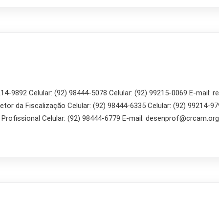
14-9892 Celular: (92) 98444-5078 Celular: (92) 99215-0069 E-mail: r
or da Fiscalização Celular: (92) 98444-6335 Celular: (92) 99214-979
rofissional Celular: (92) 98444-6779 E-mail: desenprof@crcam.org