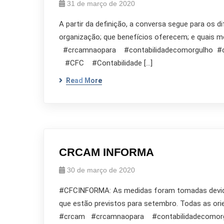
31 de março de 2020
A partir da definição, a conversa segue para os
organização; que benefícios oferecem; e quais 
#crcamnaopara #contabilidadecomorgulho 
#CFC #Contabilidade […]
Read More
CRCAM INFORMA
30 de março de 2020
#CFCINFORMA: As medidas foram tomadas devido à
que estão previstos para setembro. Todas as ori
#crcam #crcamnaopara #contabilidadecomor