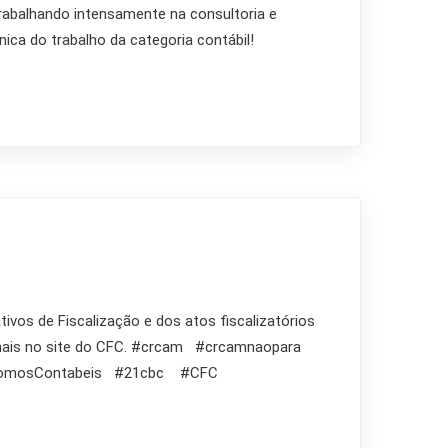
trabalhando intensamente na consultoria e
ica do trabalho da categoria contábil!
vos de Fiscalização e dos atos fiscalizatórios
ia mais no site do CFC. #crcam #crcamnaopara
 #SomosContabeis #21cbc #CFC