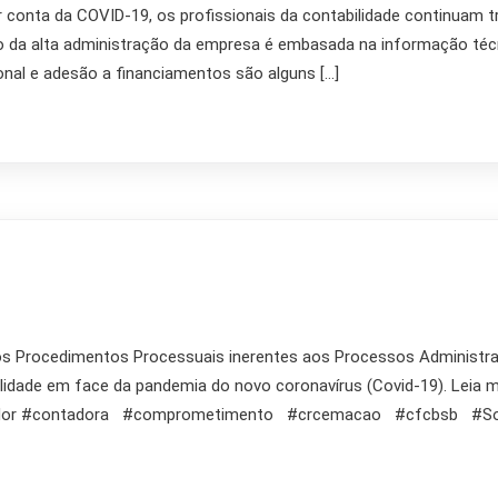
r conta da COVID-19, os profissionais da contabilidade continuam 
ão da alta administração da empresa é embasada na informação técn
nal e adesão a financiamentos são alguns […]
s Procedimentos Processuais inerentes aos Processos Administrati
bilidade em face da pandemia do novo coronavírus (Covid-19). Le
ntador #contadora #comprometimento #crcemacao #cfcbsb