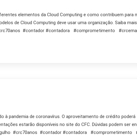
 diferentes elementos da Cloud Computing e como contribuem para m
modelos de Cloud Computing deve usar uma organização. Saiba mais
#crc70anos #contador #contadora #comprometimento #crce
 pandemia de coronavírus. O aproveitamento de crédito poderá se
entações estarão disponíveis no site do CFC. Dúvidas podem ser e
gulho #crc70anos #contador #contadora #comprometimento 