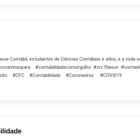
 Contábil, estudantes de Ciências Contábeis e afins, e a toda so
m #crcamnaopara #contabilidadecomorgulho #crc70anos #cont
cbc #CFC #Contabilidade #Coronavírus #COVID19
ilidade