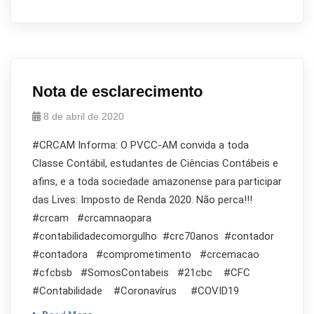
Nota de esclarecimento
8 de abril de 2020
#CRCAM Informa: O PVCC-AM convida a toda
Classe Contábil, estudantes de Ciências Contábeis e
afins, e a toda sociedade amazonense para participar
das Lives: Imposto de Renda 2020. Não perca!!!
#crcam #crcamnaopara
#contabilidadecomorgulho #crc70anos #contador
#contadora #comprometimento #crcemacao
#cfcbsb #SomosContabeis #21cbc #CFC
#Contabilidade #Coronavírus #COVID19