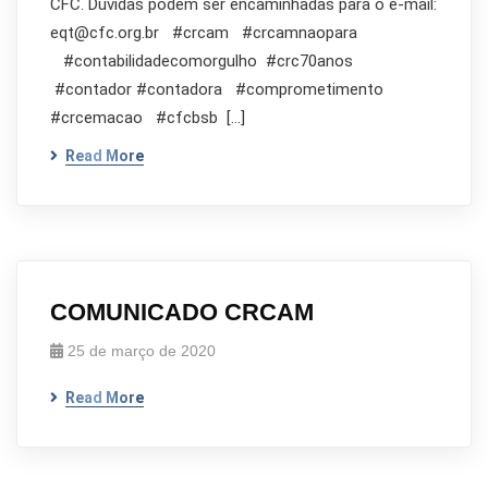
CFC. Dúvidas podem ser encaminhadas para o e-mail:
eqt@cfc.org.br #crcam #crcamnaopara
#contabilidadecomorgulho #crc70anos
#contador #contadora #comprometimento
#crcemacao #cfcbsb […]
Read More
COMUNICADO CRCAM
25 de março de 2020
Read More