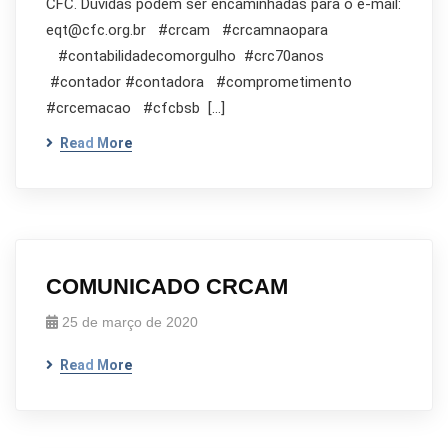
CFC. Dúvidas podem ser encaminhadas para o e-mail:
eqt@cfc.org.br #crcam #crcamnaopara
#contabilidadecomorgulho #crc70anos
#contador #contadora #comprometimento
#crcemacao #cfcbsb […]
Read More
COMUNICADO CRCAM
25 de março de 2020
Read More