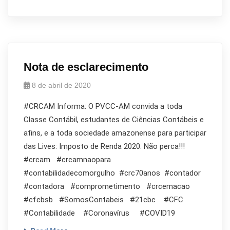
Nota de esclarecimento
8 de abril de 2020
#CRCAM Informa: O PVCC-AM convida a toda
Classe Contábil, estudantes de Ciências Contábeis e
afins, e a toda sociedade amazonense para participar
das Lives: Imposto de Renda 2020. Não perca!!!
#crcam #crcamnaopara
#contabilidadecomorgulho #crc70anos #contador
#contadora #comprometimento #crcemacao
#cfcbsb #SomosContabeis #21cbc #CFC
#Contabilidade #Coronavírus #COVID19