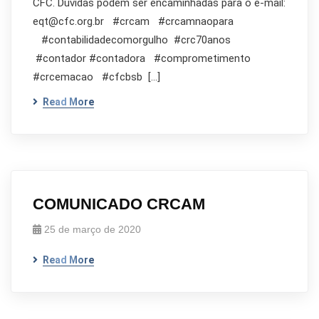
CFC. Dúvidas podem ser encaminhadas para o e-mail:
eqt@cfc.org.br #crcam #crcamnaopara
#contabilidadecomorgulho #crc70anos
#contador #contadora #comprometimento
#crcemacao #cfcbsb […]
Read More
COMUNICADO CRCAM
25 de março de 2020
Read More