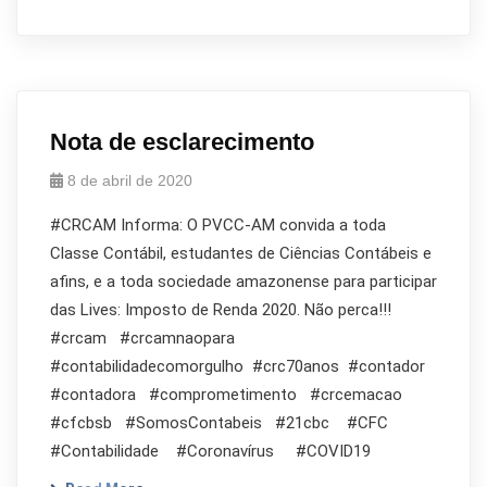
Nota de esclarecimento
8 de abril de 2020
#CRCAM Informa: O PVCC-AM convida a toda
Classe Contábil, estudantes de Ciências Contábeis e
afins, e a toda sociedade amazonense para participar
das Lives: Imposto de Renda 2020. Não perca!!!
#crcam #crcamnaopara
#contabilidadecomorgulho #crc70anos #contador
#contadora #comprometimento #crcemacao
#cfcbsb #SomosContabeis #21cbc #CFC
#Contabilidade #Coronavírus #COVID19