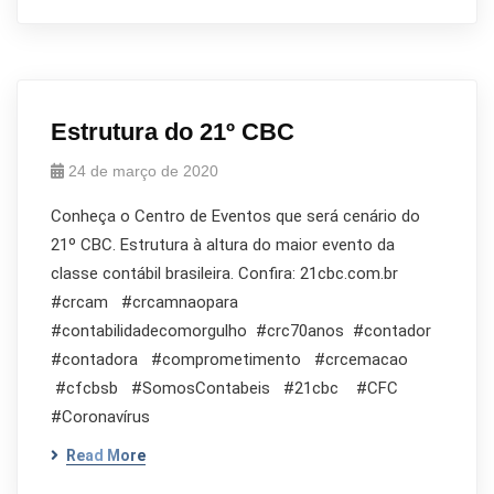
Estrutura do 21º CBC
24 de março de 2020
Conheça o Centro de Eventos que será cenário do
21º CBC. Estrutura à altura do maior evento da
classe contábil brasileira. Confira: 21cbc.com.br
#crcam #crcamnaopara
#contabilidadecomorgulho #crc70anos #contador
#contadora #comprometimento #crcemacao
#cfcbsb #SomosContabeis #21cbc #CFC
#Coronavírus
Read More