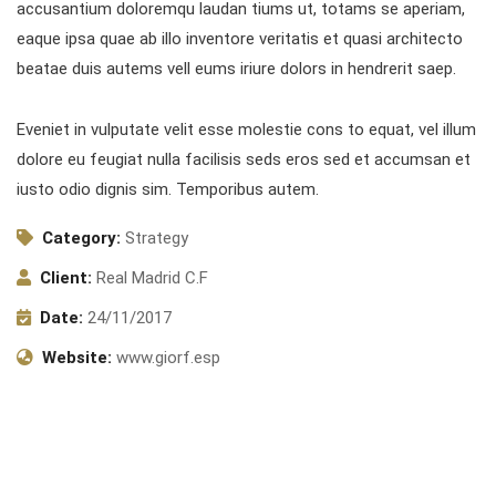
accusantium doloremqu laudan tiums ut, totams se aperiam,
eaque ipsa quae ab illo inventore veritatis et quasi architecto
beatae duis autems vell eums iriure dolors in hendrerit saep.
Eveniet in vulputate velit esse molestie cons to equat, vel illum
dolore eu feugiat nulla facilisis seds eros sed et accumsan et
iusto odio dignis sim. Temporibus autem.
Category:
Strategy
Client:
Real Madrid C.F
Date:
24/11/2017
Website:
www.giorf.esp