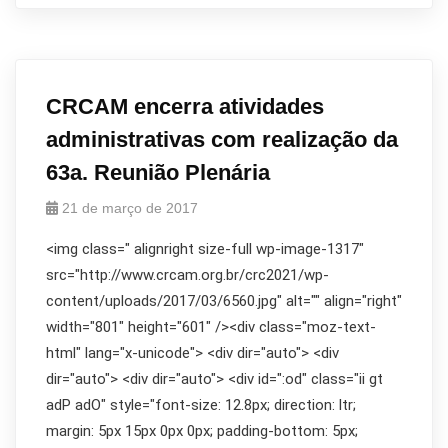
CRCAM encerra atividades
administrativas com realização da
63a. Reunião Plenária
21 de março de 2017
<img class=" alignright size-full wp-image-1317"
src="http://www.crcam.org.br/crc2021/wp-
content/uploads/2017/03/6560.jpg" alt="" align="right"
width="801" height="601" /><div class="moz-text-
html" lang="x-unicode"> <div dir="auto"> <div
dir="auto"> <div dir="auto"> <div id=":od" class="ii gt
adP adO" style="font-size: 12.8px; direction: ltr;
margin: 5px 15px 0px 0px; padding-bottom: 5px;