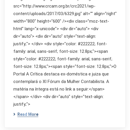
src="http://www.crcam.org.br/crc2021/wp-
content/uploads/2017/03/6329.jpg" alt="" align="right"
width="800" height="600" /><div class="moz-text-
html" lang="x-unicode"> <div dir="auto"> <div
dir="auto"> <div dir="auto" style="text-align:
justify;"> </div> <div style="color: #222222; font-
family: arial, sans-serif; font-size: 12.8px;"><span
style="color: #222222; font-family: arial, sans-serif;
font-size: 12.8px;"><span style="font-size: 12.8px;">O
Portal A Crítica destaca ex-doméstica e juiza que
contemplará o XI Fórum da Mulher Contabilista. A
matéria na íntegra está no link a seguir:</span>
</span> </div> <div dir="auto" style="text-align:
justify;">
Read More