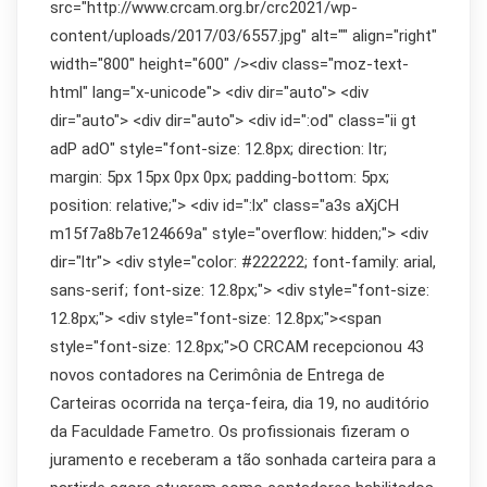
src="http://www.crcam.org.br/crc2021/wp-
content/uploads/2017/03/6557.jpg" alt="" align="right"
width="800" height="600" /><div class="moz-text-
html" lang="x-unicode"> <div dir="auto"> <div
dir="auto"> <div dir="auto"> <div id=":od" class="ii gt
adP adO" style="font-size: 12.8px; direction: ltr;
margin: 5px 15px 0px 0px; padding-bottom: 5px;
position: relative;"> <div id=":lx" class="a3s aXjCH
m15f7a8b7e124669a" style="overflow: hidden;"> <div
dir="ltr"> <div style="color: #222222; font-family: arial,
sans-serif; font-size: 12.8px;"> <div style="font-size:
12.8px;"> <div style="font-size: 12.8px;"><span
style="font-size: 12.8px;">O CRCAM recepcionou 43
novos contadores na Cerimônia de Entrega de
Carteiras ocorrida na terça-feira, dia 19, no auditório
da Faculdade Fametro. Os profissionais fizeram o
juramento e receberam a tão sonhada carteira para a