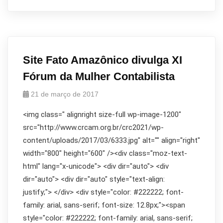
Site Fato Amazônico divulga XI
Fórum da Mulher Contabilista
21 de março de 2017
<img class=" alignright size-full wp-image-1200"
src="http://www.crcam.org.br/crc2021/wp-
content/uploads/2017/03/6333.jpg" alt="" align="right"
width="800" height="600" /><div class="moz-text-
html" lang="x-unicode"> <div dir="auto"> <div
dir="auto"> <div dir="auto" style="text-align:
justify;"> </div> <div style="color: #222222; font-
family: arial, sans-serif; font-size: 12.8px;"><span
style="color: #222222; font-family: arial, sans-serif;