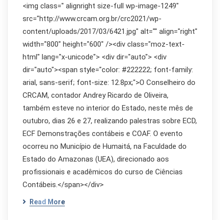
<img class=" alignright size-full wp-image-1249"
src="http://www.crcam.org.br/crc2021/wp-
content/uploads/2017/03/6421.jpg" alt="" align="right"
width="800" height="600" /><div class="moz-text-
html" lang="x-unicode"> <div dir="auto"> <div
dir="auto"><span style="color: #222222; font-family:
arial, sans-serif; font-size: 12.8px;">O Conselheiro do
CRCAM, contador Andrey Ricardo de Oliveira,
também esteve no interior do Estado, neste mês de
outubro, dias 26 e 27, realizando palestras sobre ECD,
ECF Demonstrações contábeis e COAF. O evento
ocorreu no Município de Humaitá, na Faculdade do
Estado do Amazonas (UEA), direcionado aos
profissionais e acadêmicos do curso de Ciências
Contábeis.</span></div>
Read More