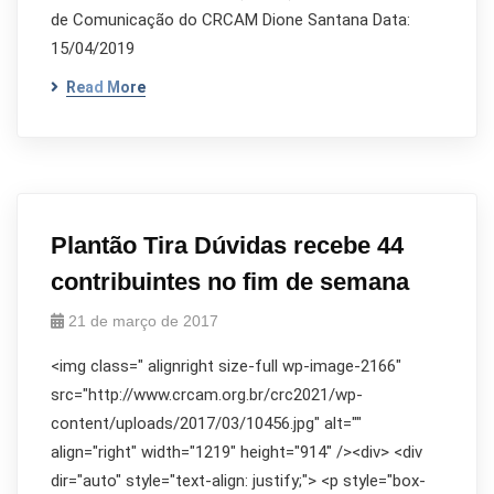
de Comunicação do CRCAM Dione Santana Data:
15/04/2019
Read More
Plantão Tira Dúvidas recebe 44
contribuintes no fim de semana
21 de março de 2017
<img class=" alignright size-full wp-image-2166"
src="http://www.crcam.org.br/crc2021/wp-
content/uploads/2017/03/10456.jpg" alt=""
align="right" width="1219" height="914" /><div> <div
dir="auto" style="text-align: justify;"> <p style="box-