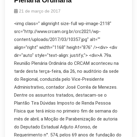
Plenária Ordinária
21 de março de 2017
<img class=" alignright size-full wp-image-2118"
src="http://www.crcam.org.br/crc2021/wp-
content/uploads/2017/03/10357.jpg" alt=""
align="right" width="1168" height="876" /><div> <div
dir="auto" style="text-align: justify;"> <div>A 79a.
Reunião Plenária Ordinária do CRCAM aconteceu na
tarde desta terça-feira, dia 26, no auditório da sede
do Regional, conduzida pelo Vice-Presidente
Administrativo, contador José Corrêa de Menezes.
Dentre os assuntos tratados, destacam-se o
Plantão Tira Dúvidas Imposto de Renda Pessoa
Física que terá início no primeiro fim de semana do
mês de abril; a Moção de Parabenização de autoria
do Deputado Estadual Adjuto Afonso, de
Requerimento n°. 574, pelos 69 anos de fundação do