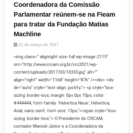
Coordenadora da Comissão
Parlamentar reúnem-se na Fieam
para tratar da Fundação Matias
Machline
21 de março de 2017
<img class=" alignright size-full wp-image-2115"
src="http://www.crcam.org.br/crc2021/wp-
content/uploads/2017/03/10355.jpg" alt=""
align="right" width="1168" height="876" /><div> <div
dir="auto" style="text-align: justify;"> <p style="box-
sizing: border-box; margin: 0px 0px 10px; color:
#444444; font-family: 'Helvetica Neue', Helvetica,
Arial, sans-serif; font-size: 13px;"><span style="box-
sizing: border-box;"> O Presidente do CRCAM,
contador Manoel Júnior e a Coordenadora da