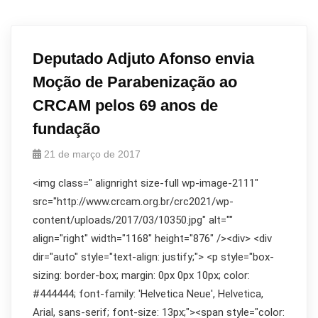
Deputado Adjuto Afonso envia
Moção de Parabenização ao
CRCAM pelos 69 anos de
fundação
21 de março de 2017
<img class=" alignright size-full wp-image-2111"
src="http://www.crcam.org.br/crc2021/wp-
content/uploads/2017/03/10350.jpg" alt=""
align="right" width="1168" height="876" /><div> <div
dir="auto" style="text-align: justify;"> <p style="box-
sizing: border-box; margin: 0px 0px 10px; color:
#444444; font-family: 'Helvetica Neue', Helvetica,
Arial, sans-serif; font-size: 13px;"><span style="color: