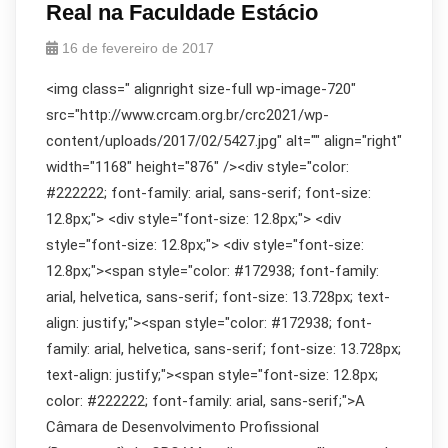
Real na Faculdade Estácio
16 de fevereiro de 2017
<img class=" alignright size-full wp-image-720"
src="http://www.crcam.org.br/crc2021/wp-
content/uploads/2017/02/5427.jpg" alt="" align="right"
width="1168" height="876" /><div style="color:
#222222; font-family: arial, sans-serif; font-size:
12.8px;"> <div style="font-size: 12.8px;"> <div
style="font-size: 12.8px;"> <div style="font-size:
12.8px;"><span style="color: #172938; font-family:
arial, helvetica, sans-serif; font-size: 13.728px; text-
align: justify;"><span style="color: #172938; font-
family: arial, helvetica, sans-serif; font-size: 13.728px;
text-align: justify;"><span style="font-size: 12.8px;
color: #222222; font-family: arial, sans-serif;">A
Câmara de Desenvolvimento Profissional