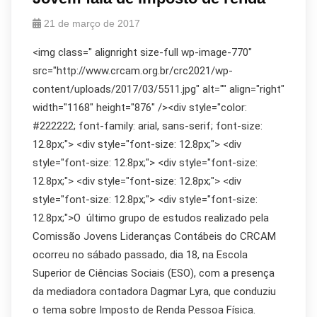
21 de março de 2017
<img class=" alignright size-full wp-image-770"
src="http://www.crcam.org.br/crc2021/wp-
content/uploads/2017/03/5511.jpg" alt="" align="right"
width="1168" height="876" /><div style="color:
#222222; font-family: arial, sans-serif; font-size:
12.8px;"> <div style="font-size: 12.8px;"> <div
style="font-size: 12.8px;"> <div style="font-size:
12.8px;"> <div style="font-size: 12.8px;"> <div
style="font-size: 12.8px;"> <div style="font-size:
12.8px;">O último grupo de estudos realizado pela
Comissão Jovens Lideranças Contábeis do CRCAM
ocorreu no sábado passado, dia 18, na Escola
Superior de Ciências Sociais (ESO), com a presença
da mediadora contadora Dagmar Lyra, que conduziu
o tema sobre Imposto de Renda Pessoa Física.