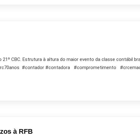
21º CBC. Estrutura à altura do maior evento da classe contábil bra
#crc70anos #contador #contadora #comprometimento #crc
azos à RFB