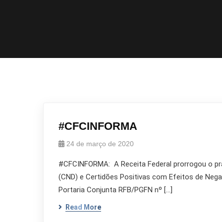
#CFCINFORMA
24 de março de 2020
#CFCINFORMA: A Receita Federal prorrogou o prazo
(CND) e Certidões Positivas com Efeitos de Negati
Portaria Conjunta RFB/PGFN nº […]
Read More