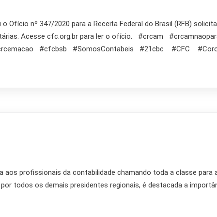
 o Ofício nº 347/2020 para a Receita Federal do Brasil (RFB) solic
utárias. Acesse cfc.org.br para ler o ofício. #crcam #crcamna
#crcemacao #cfcbsb #SomosContabeis #21cbc #CFC #Coron
 aos profissionais da contabilidade chamando toda a classe para a
 por todos os demais presidentes regionais, é destacada a importânc