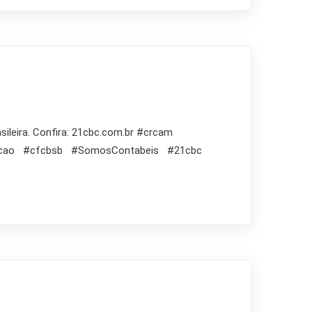
sileira. Confira: 21cbc.com.br #crcam
emacao #cfcbsb #SomosContabeis #21cbc