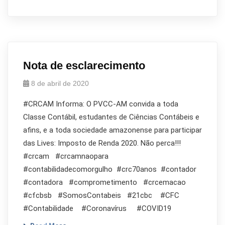
Nota de esclarecimento
8 de abril de 2020
#CRCAM Informa: O PVCC-AM convida a toda
Classe Contábil, estudantes de Ciências Contábeis e
afins, e a toda sociedade amazonense para participar
das Lives: Imposto de Renda 2020. Não perca!!!
#crcam #crcamnaopara
#contabilidadecomorgulho #crc70anos #contador
#contadora #comprometimento #crcemacao
#cfcbsb #SomosContabeis #21cbc #CFC
#Contabilidade #Coronavírus #COVID19