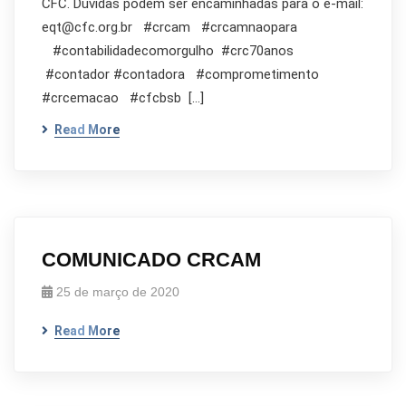
CFC. Dúvidas podem ser encaminhadas para o e-mail:
eqt@cfc.org.br #crcam #crcamnaopara
#contabilidadecomorgulho #crc70anos
#contador #contadora #comprometimento
#crcemacao #cfcbsb […]
Read More
COMUNICADO CRCAM
25 de março de 2020
Read More