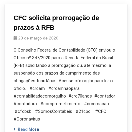
CFC solicita prorrogação de
prazos à RFB
20 de março de 2020
O Conselho Federal de Contabilidade (CFC) enviou o
Ofício nº 347/2020 para a Receita Federal do Brasil
(RFB) solicitando a prorrogação ou, até mesmo, a
suspensão dos prazos de cumprimento das
obrigações tributárias. Acesse cfc.org.br para ler o
ofício. #crcam #crcamnaopara
#contabilidadecomorgulho #crc70anos #contador
#contadora #comprometimento #crcemacao
#cfcbsb #SomosContabeis #21cbc #CFC
#Coronavírus
Read More