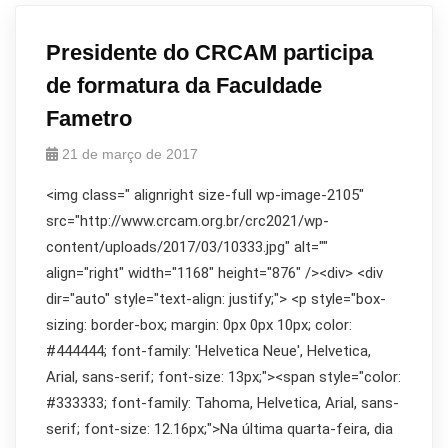
Presidente do CRCAM participa
de formatura da Faculdade
Fametro
21 de março de 2017
<img class=" alignright size-full wp-image-2105"
src="http://www.crcam.org.br/crc2021/wp-
content/uploads/2017/03/10333.jpg" alt=""
align="right" width="1168" height="876" /><div> <div
dir="auto" style="text-align: justify;"> <p style="box-
sizing: border-box; margin: 0px 0px 10px; color:
#444444; font-family: 'Helvetica Neue', Helvetica,
Arial, sans-serif; font-size: 13px;"><span style="color:
#333333; font-family: Tahoma, Helvetica, Arial, sans-
serif; font-size: 12.16px;">Na última quarta-feira, dia